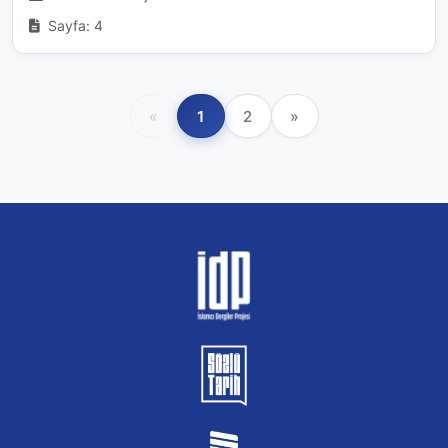
Sayfa: 4
«
1
2
»