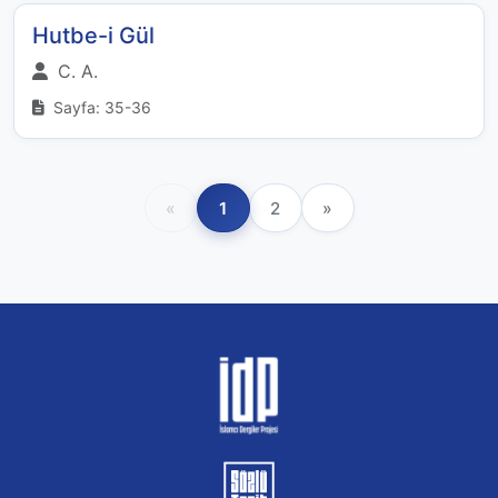
Hutbe-i Gül
C. A.
Sayfa: 35-36
«
1
2
»