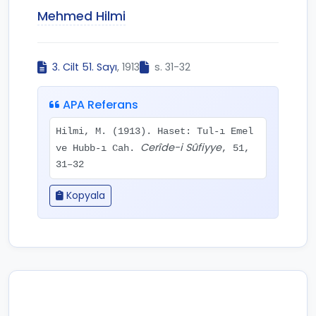
Mehmed Hilmi
3. Cilt 51. Sayı
, 1913
s. 31-32
APA Referans
Hilmi, M. (1913). Haset: Tul-ı Emel
Cerîde-i Sûfiyye
ve Hubb-ı Cah.
, 51,
31–32
Kopyala