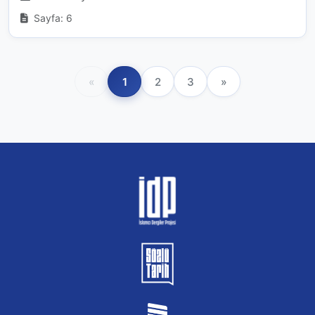
Sayfa: 6
«
1
2
3
»