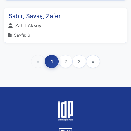
Sabır, Savaş, Zafer
Zahit Aksoy
Sayfa: 6
«
1
2
3
»