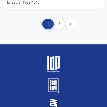
Sayfa: 1509-1510
«
1
2
»