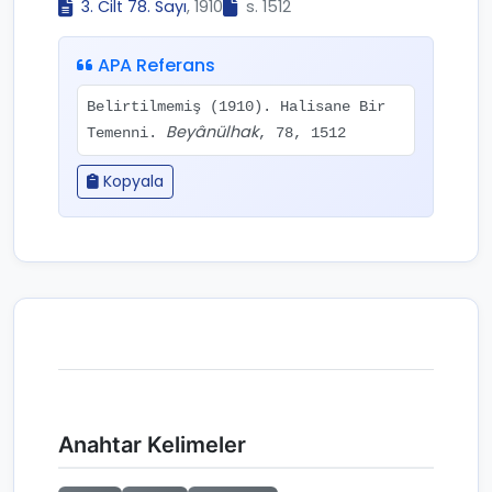
3. Cilt 78. Sayı
, 1910
s. 1512
APA Referans
Belirtilmemiş (1910). Halisane Bir
Beyânülhak
Temenni.
, 78, 1512
Kopyala
Anahtar Kelimeler