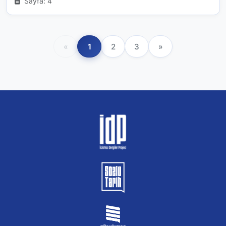
Sayfa: 4
«
1
2
3
»