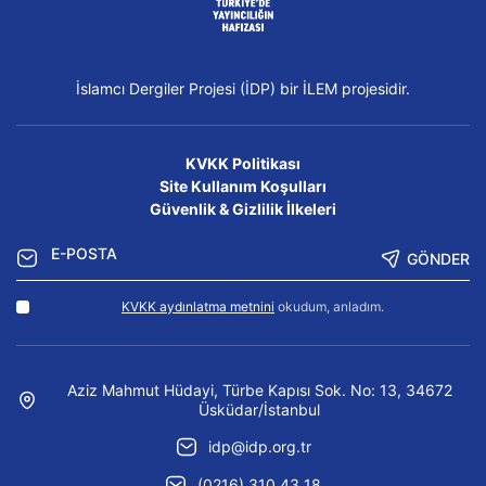
İslamcı Dergiler Projesi (İDP) bir İLEM projesidir.
KVKK Politikası
Site Kullanım Koşulları
Güvenlik & Gizlilik İlkeleri
GÖNDER
KVKK aydınlatma metnini
okudum, anladım.
Aziz Mahmut Hüdayi, Türbe Kapısı Sok. No: 13, 34672
Üsküdar/İstanbul
idp@idp.org.tr
(0216) 310 43 18