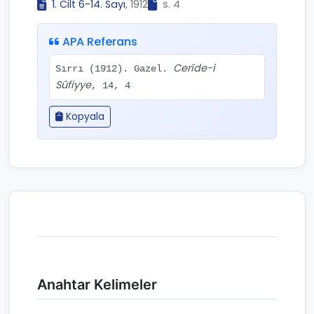
1. Cilt 6-14. Sayı
, 1912
s. 4
APA Referans
Cerîde-i
Sırrı (1912). Gazel.
Sûfiyye
, 14, 4
Kopyala
Anahtar Kelimeler