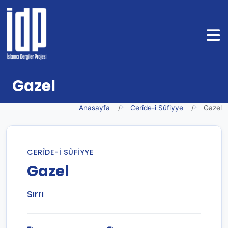
Gazel
Anasayfa
Cerîde-i Sûfiyye
Gazel
CERÎDE-I SÛFIYYE
Gazel
Sırrı