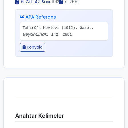
6. Cilt 142. Sayı
, 1912
s. 2551
APA Referans
Tahirü'l-Mevlevi (1912). Gazel.
Beyânülhak
, 142, 2551
Kopyala
Anahtar Kelimeler