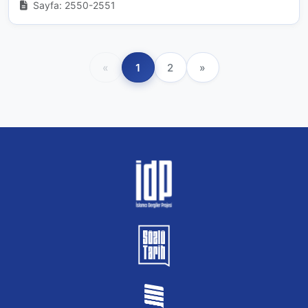
Sayfa: 2550-2551
«
1
2
»