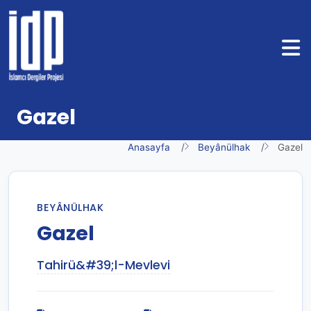
Gazel
Anasayfa
Beyânülhak
Gazel
BEYÂNÜLHAK
Gazel
Tahirü&#39;l-Mevlevi