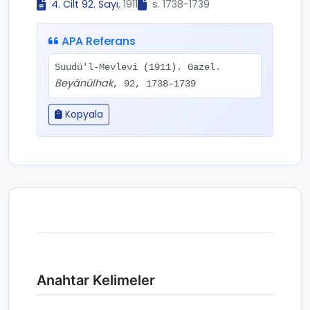
4. Cilt 92. Sayı
, 1911
s. 1738-1739
APA Referans
Suudü'l-Mevlevi (1911). Gazel.
Beyânülhak
, 92, 1738–1739
Kopyala
Anahtar Kelimeler