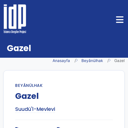
Gazel
Anasayfa
Beyânülhak
Gazel
BEYÂNÜLHAK
Gazel
Suudü'l-Mevlevi