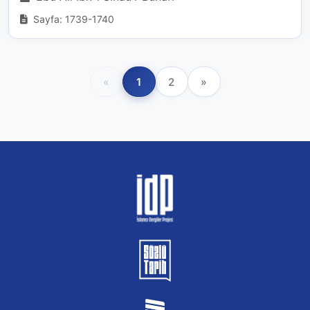
Sayfa: 1739-1740
«
1
2
»