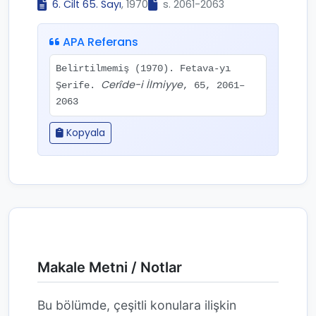
6. Cilt 65. Sayı
, 1970
s. 2061-2063
APA Referans
Belirtilmemiş (1970). Fetava-yı
Cerîde-i İlmiyye
Şerife.
, 65, 2061–
2063
Kopyala
Makale Metni / Notlar
Bu bölümde, çeşitli konulara ilişkin