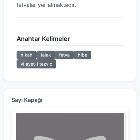
fetvalar yer almaktadır.
Anahtar Kelimeler
nikah
talak
fetva
hibe
vilayet-i tezvic
Sayı Kapağı