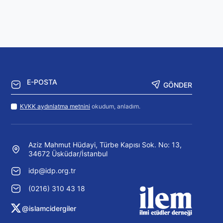
GÖNDER
KVKK aydınlatma metnini
okudum, anladım.
Aziz Mahmut Hüdayi, Türbe Kapısı Sok. No: 13,
34672 Üsküdar/İstanbul
idp@idp.org.tr
(0216) 310 43 18
@islamcidergiler