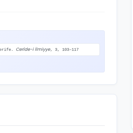
Cerîde-i İlmiyye
Şerife.
, 3, 103–117