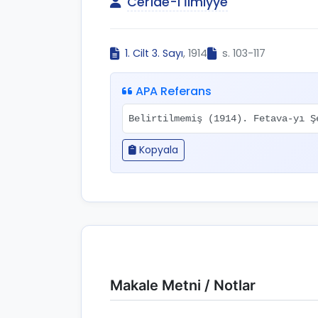
Cerîde-i İlmiyye
1. Cilt 3. Sayı
, 1914
s. 103-117
APA Referans
Belirtilmemiş (1914). Fetava-yı 
Kopyala
Makale Metni / Notlar