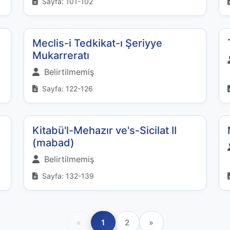
Sayfa: 101-102
Meclis-i Tedkikat-ı Şeriyye
Mukarreratı
Belirtilmemiş
Sayfa: 122-126
Kitabü'l-Mehazır ve's-Sicilat II
(mabad)
Belirtilmemiş
Sayfa: 132-139
«
1
2
»