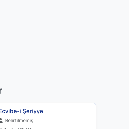
r
Ecvibe-i Şeriyye
Belirtilmemiş