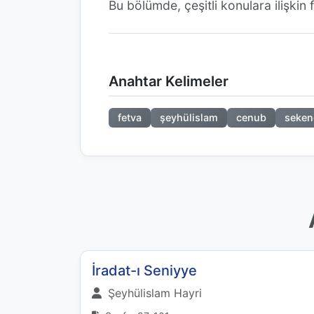
Bu bölümde, çeşitli konulara ilişkin 
Anahtar Kelimeler
fetva
şeyhülislam
cenub
seken
İradat-ı Seniyye
Şeyhülislam Hayri