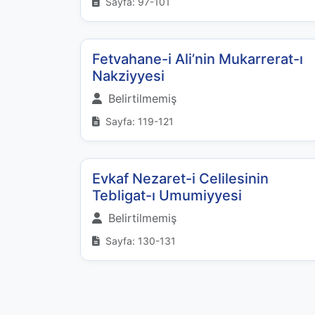
Sayfa: 97-101
Fetvahane-i Ali’nin Mukarrerat-ı
Nakziyyesi
Belirtilmemiş
Sayfa: 119-121
Evkaf Nezaret-i Celilesinin
Tebligat-ı Umumiyyesi
Belirtilmemiş
Sayfa: 130-131