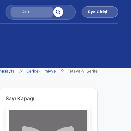
Üye Girişi
nasayfa
Cerîde-i İlmiyye
Fetava-yı Şerife
Sayı Kapağı