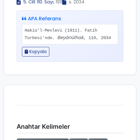
5. Cilt 110. Sayı
, 1911
s. 2034
APA Referans
Hakiü'l-Mevlevi (1911). Fatih
Beyânülhak
Türbesi'nde.
, 110, 2034
Kopyala
Anahtar Kelimeler