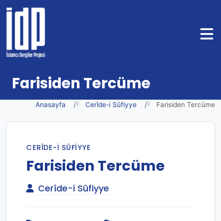
Farisiden Tercüme
Anasayfa
Cerîde-i Sûfiyye
Farisiden Tercüme
CERÎDE-I SÛFIYYE
Farisiden Tercüme
Cerîde-i Sûfiyye