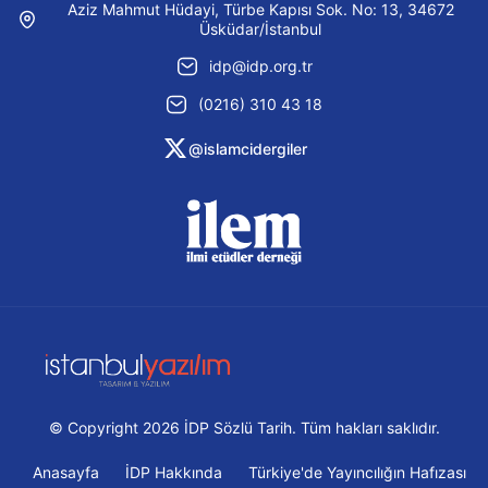
Aziz Mahmut Hüdayi, Türbe Kapısı Sok. No: 13, 34672
Üsküdar/İstanbul
idp@idp.org.tr
(0216) 310 43 18
@islamcidergiler
© Copyright 2026 İDP Sözlü Tarih. Tüm hakları saklıdır.
Anasayfa
İDP Hakkında
Türkiye'de Yayıncılığın Hafızası