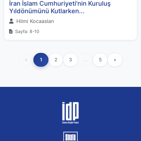
İran İslam Cumhuriyeti'nin Kuruluş
Yıldönümünü Kutlarken...
Hilmi Kocaaslan
Sayfa: 8-10
«
1
2
3
...
5
»