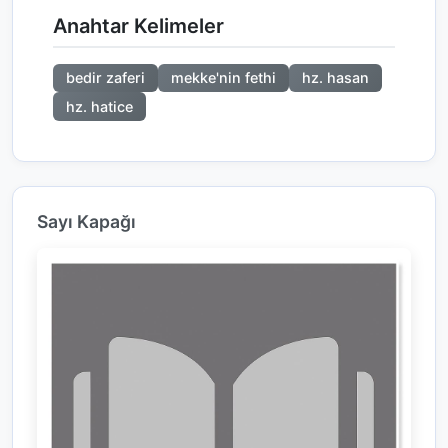
Anahtar Kelimeler
bedir zaferi
mekke'nin fethi
hz. hasan
hz. hatice
Sayı Kapağı