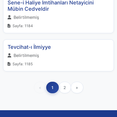
Sene-i Haliye İmtihanları Netayicini
Mübin Cedveldir
Belirtilmemiş
Sayfa: 1184
Tevcihat-ı İlmiyye
Belirtilmemiş
Sayfa: 1185
«
1
2
»