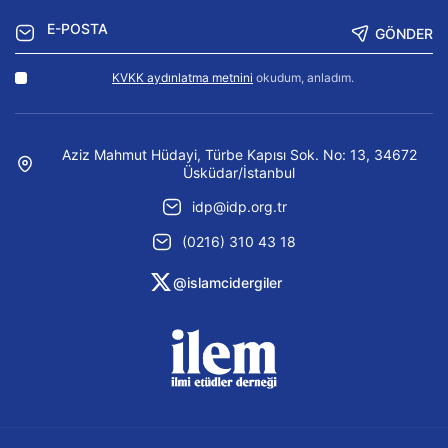
GÖNDER
KVKK aydınlatma metnini
okudum, anladım.
Aziz Mahmut Hüdayi, Türbe Kapısı Sok. No: 13, 34672
Üsküdar/İstanbul
idp@idp.org.tr
(0216) 310 43 18
@islamcidergiler