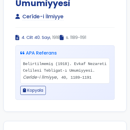
Umumiyyesi
Cerîde-i İlmiyye
4. Cilt 40. Sayı
, 1918
s. 1189-1191
APA Referans
Belirtilmemiş (1918). Evkaf Nezareti
Celilesi Tebligat-ı Umumiyyesi.
Cerîde-i İlmiyye
, 40, 1189–1191
Kopyala