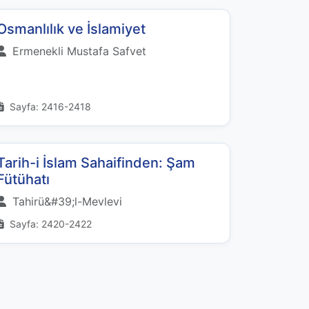
Osmanlılık ve İslamiyet
Ermenekli Mustafa Safvet
Sayfa: 2416-2418
Tarih-i İslam Sahaifinden: Şam
Fütühatı
Tahirü&#39;l-Mevlevi
Sayfa: 2420-2422