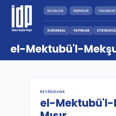
KATALOG
DERGİLER
YAZARLAR
KURUMSAL
YAYINLAR
ETKİNLİKLE
el-Mektubü'l-Mekşuf 
BEYÂNÜLHAK
el-Mektubü'l-M
Mısır