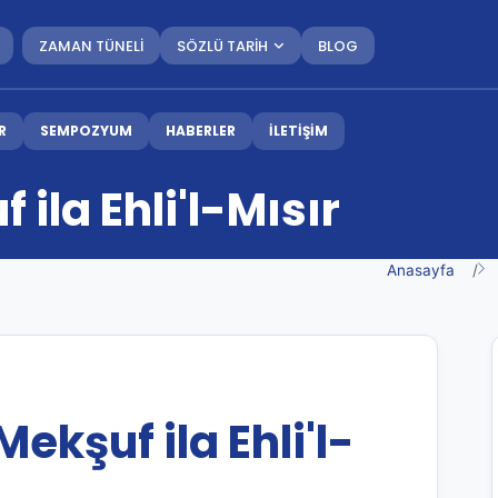
ZAMAN TÜNELİ
SÖZLÜ TARİH
BLOG
R
SEMPOZYUM
HABERLER
İLETİŞİM
ila Ehli'l-Mısır
Anasayfa
ekşuf ila Ehli'l-