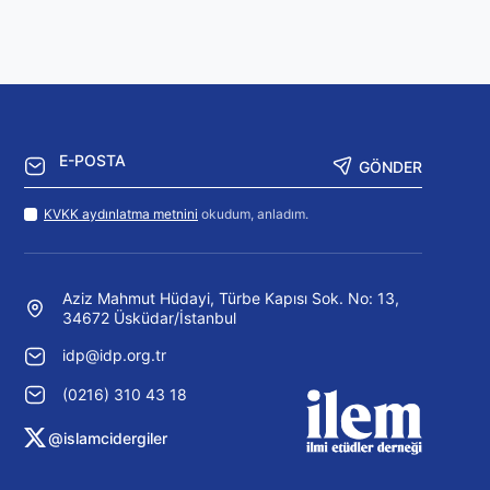
GÖNDER
KVKK aydınlatma metnini
okudum, anladım.
Aziz Mahmut Hüdayi, Türbe Kapısı Sok. No: 13,
34672 Üsküdar/İstanbul
idp@idp.org.tr
(0216) 310 43 18
@islamcidergiler