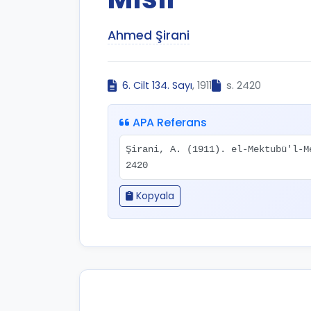
Ahmed Şirani
6. Cilt 134. Sayı
, 1911
s. 2420
APA Referans
Şirani, A. (1911). el-Mektubü'l-
2420
Kopyala