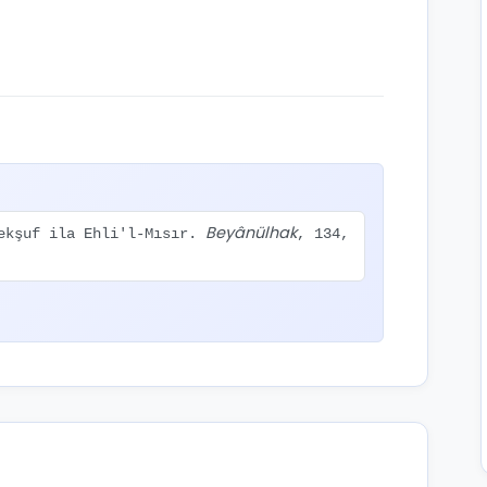
Beyânülhak
Mekşuf ila Ehli'l-Mısır.
, 134,