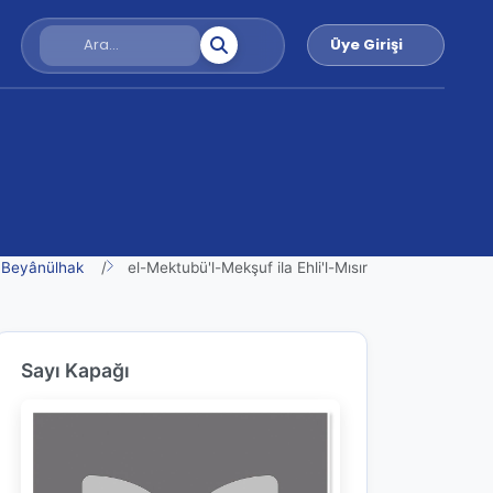
Üye Girişi
Beyânülhak
el-Mektubü'l-Mekşuf ila Ehli'l-Mısır
Sayı Kapağı