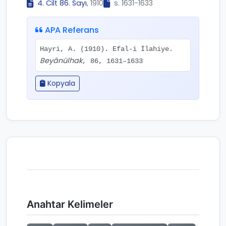
4. Cilt 86. Sayı
, 1910
s. 1631-1633
APA Referans
Hayri, A. (1910). Efal-i İlahiye.
Beyânülhak
, 86, 1631–1633
Kopyala
Anahtar Kelimeler