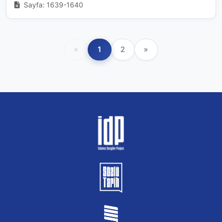
Sayfa: 1639-1640
«
1
2
»