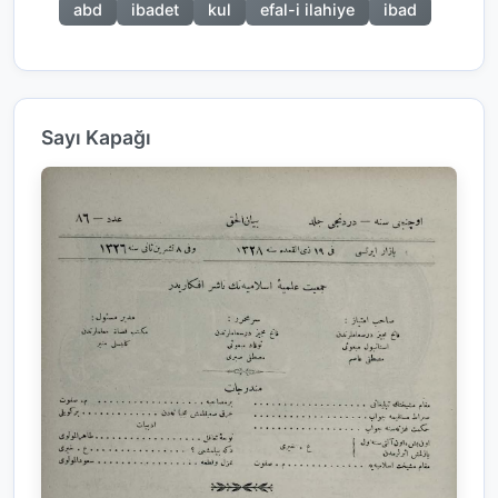
abd
ibadet
kul
efal-i ilahiye
ibad
Sayı Kapağı