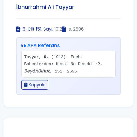
İbnürrahmi Ali Tayyar
6. Cilt 151. Sayı
, 1912
s. 2696
APA Referans
Tayyar, �. (1912). Edebi
Bahçelerden: Kemal Ne Demektir?.
Beyânülhak
, 151, 2696
Kopyala