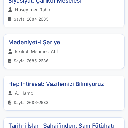
Siyasiyat: Çarikof Meselesi
Hüseyin er-Rahmi
Sayfa: 2684-2685
Medeniyet-i Şeriye
İskilipli Mehmed Âtıf
Sayfa: 2685-2686
Hep İhtirasat: Vazifemizi Bilmiyoruz
A. Hamdi
Sayfa: 2686-2688
Tarih-i İslam Sahaifinden: Şam Fütühatı