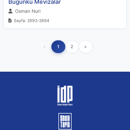
Bugünkü Mevizalar
Osman Nuri
Sayfa: 2693-2694
«
1
2
»