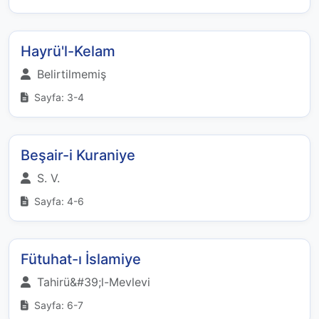
Hayrü'l-Kelam
Belirtilmemiş
Sayfa: 3-4
Beşair-i Kuraniye
S. V.
Sayfa: 4-6
Fütuhat-ı İslamiye
Tahirü&#39;l-Mevlevi
Sayfa: 6-7