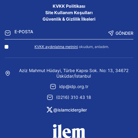
KVKK Politikası
Site Kullanım Koşulları
Güvenlik & Gizlilik İlkeleri
GÖNDER
KVKK aydınlatma metnini
okudum, anladım.
Aziz Mahmut Hüdayi, Türbe Kapısı Sok. No: 13, 34672
Üsküdar/İstanbul
idp@idp.org.tr
(0216) 310 43 18
@islamcidergiler