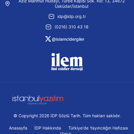
Aziz Mahmut Hüdayi, Türbe Kapısı Sok. No: 13, 34672
Üsküdar/İstanbul
idp@idp.org.tr
(0216) 310 43 18
@islamcidergiler
© Copyright 2026 İDP Sözlü Tarih. Tüm hakları saklıdır.
Anasayfa
İDP Hakkında
Türkiye'de Yayıncılığın Hafızası