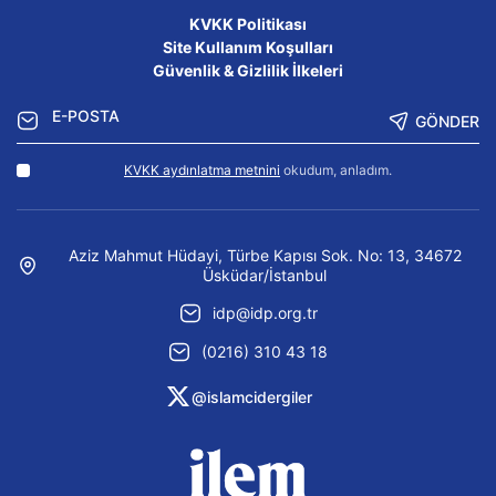
KVKK Politikası
Site Kullanım Koşulları
Güvenlik & Gizlilik İlkeleri
GÖNDER
KVKK aydınlatma metnini
okudum, anladım.
Aziz Mahmut Hüdayi, Türbe Kapısı Sok. No: 13, 34672
Üsküdar/İstanbul
idp@idp.org.tr
(0216) 310 43 18
@islamcidergiler