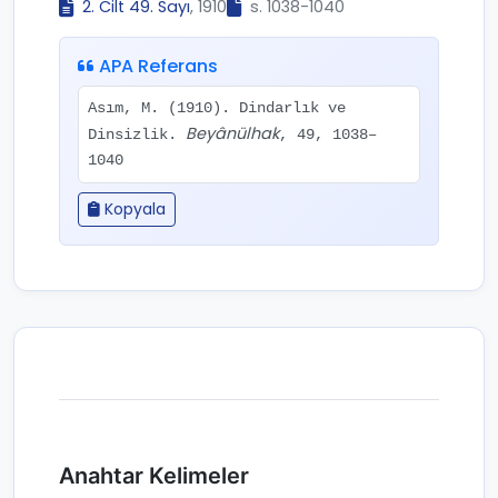
2. Cilt 49. Sayı
, 1910
s. 1038-1040
APA Referans
Asım, M. (1910). Dindarlık ve
Beyânülhak
Dinsizlik.
, 49, 1038–
1040
Kopyala
Anahtar Kelimeler