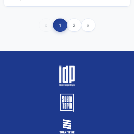
«
1
2
»