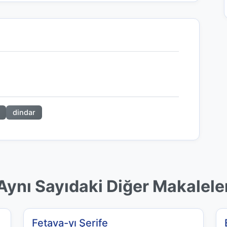
dindar
Aynı Sayıdaki Diğer Makalele
Fetava-yı Şerife