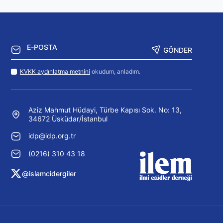
GÖNDER
KVKK aydınlatma metnini
okudum, anladım.
Aziz Mahmut Hüdayi, Türbe Kapısı Sok. No: 13,
34672 Üsküdar/İstanbul
idp@idp.org.tr
(0216) 310 43 18
@islamcidergiler