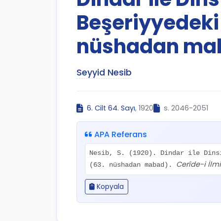
Beşeriyyedeki 
nüshadan ma
Seyyid Nesib
6. Cilt 64. Sayı
, 1920
s. 2046-2051
APA Referans
Nesib, S. (1920). Dindar ile Dins
Cerîde-i İlm
(63. nüshadan mabad).
Kopyala