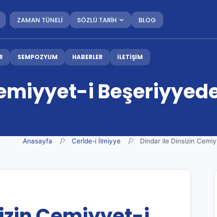
ZAMAN TÜNELİ
SÖZLÜ TARİH
BLOG
R
SEMPOZYUM
HABERLER
İLETİŞİM
Cemiyyet-i Beşeriyyede
Anasayfa
Cerîde-i İlmiyye
Dindar ile Dinsizin Cemi
sizin Cemiyyet-i