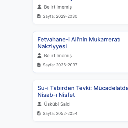
Belirtilmemiş
Sayfa: 2029-2030
Fetvahane-i Ali’nin Mukarreratı
Nakziyyesi
Belirtilmemiş
Sayfa: 2036-2037
Su-i Tabirden Tevki: Mücadelatd
Nisab-ı Nisfet
Üskübi Said
Sayfa: 2052-2054