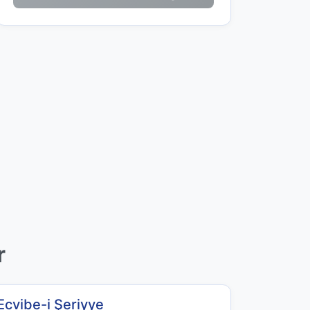
r
Ecvibe-i Şeriyye