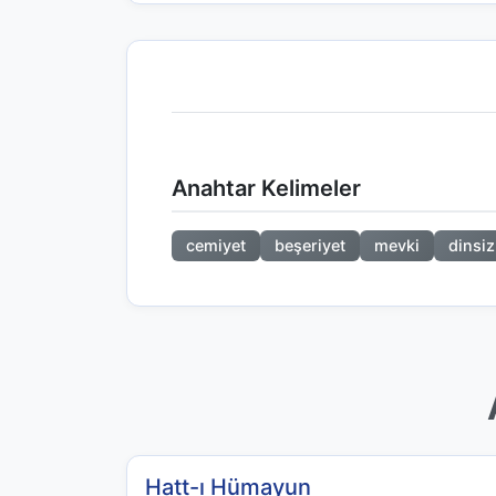
Anahtar Kelimeler
cemiyet
beşeriyet
mevki
dinsiz
Hatt-ı Hümayun