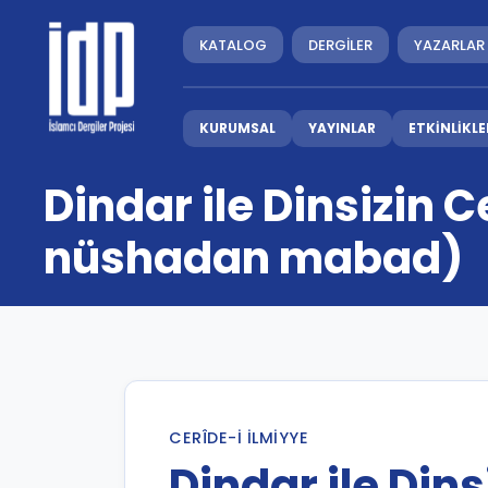
KATALOG
DERGİLER
YAZARLAR
KURUMSAL
YAYINLAR
ETKİNLİKLE
Dindar ile Dinsizin 
nüshadan mabad)
CERÎDE-I İLMIYYE
Dindar ile Din