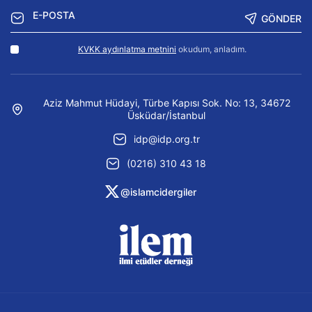
GÖNDER
KVKK aydınlatma metnini
okudum, anladım.
Aziz Mahmut Hüdayi, Türbe Kapısı Sok. No: 13, 34672
Üsküdar/İstanbul
idp@idp.org.tr
(0216) 310 43 18
@islamcidergiler