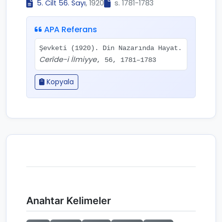
5. Cilt 56. Sayı
, 1920
s. 1781-1783
APA Referans
Şevketi (1920). Din Nazarında Hayat.
Cerîde-i İlmiyye
, 56, 1781–1783
Kopyala
Anahtar Kelimeler