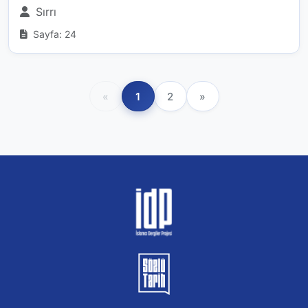
Sırrı
Sayfa: 24
«
1
2
»