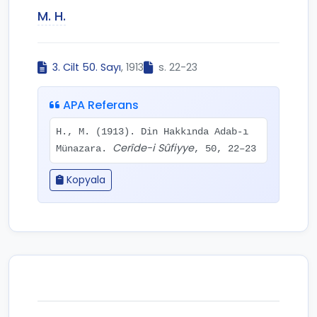
M. H.
3. Cilt 50. Sayı
, 1913
s. 22-23
APA Referans
H., M. (1913). Din Hakkında Adab-ı
Cerîde-i Sûfiyye
Münazara.
, 50, 22–23
Kopyala