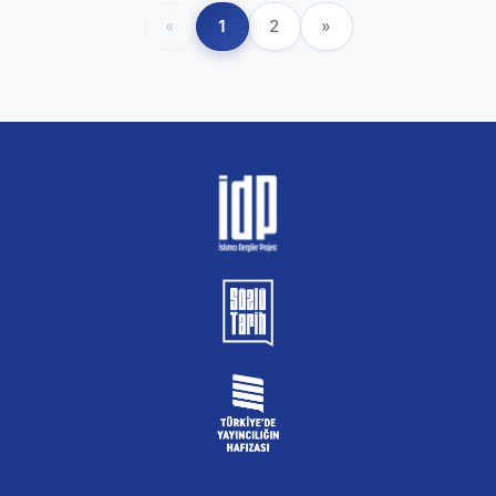
«
1
2
»