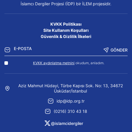
İslamcı Dergiler Projesi (İDP) bir İLEM projesidir.
KVKK Politikası
Site Kullanım Koşulları
Güvenlik & Gizlilik İlkeleri
GÖNDER
KVKK aydınlatma metnini
okudum, anladım.
Aziz Mahmut Hüdayi, Türbe Kapısı Sok. No: 13, 34672
Üsküdar/İstanbul
idp@idp.org.tr
(0216) 310 43 18
@islamcidergiler