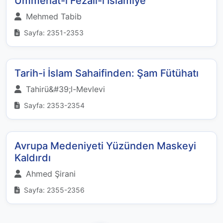
Ümmehat-ı Fezail-i İslamiye
Mehmed Tabib
Sayfa: 2351-2353
Tarih-i İslam Sahaifinden: Şam Fütühatı
Tahirü&#39;l-Mevlevi
Sayfa: 2353-2354
Avrupa Medeniyeti Yüzünden Maskeyi
Kaldırdı
Ahmed Şirani
Sayfa: 2355-2356