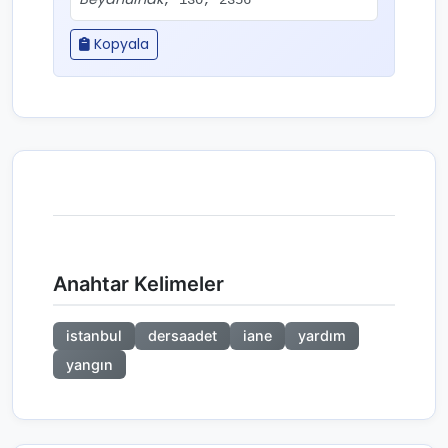
, 130, 2356
Kopyala
Anahtar Kelimeler
istanbul
dersaadet
iane
yardım
yangın