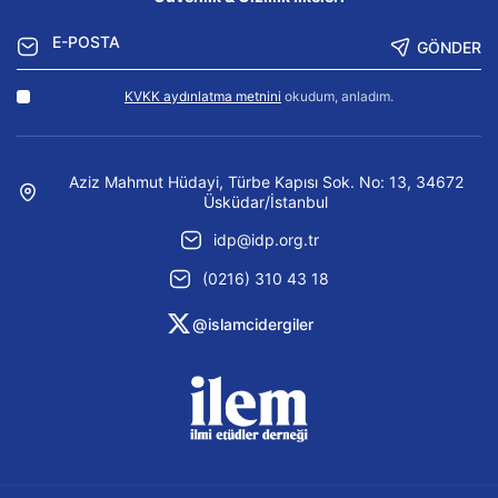
GÖNDER
KVKK aydınlatma metnini
okudum, anladım.
Aziz Mahmut Hüdayi, Türbe Kapısı Sok. No: 13, 34672
Üsküdar/İstanbul
idp@idp.org.tr
(0216) 310 43 18
@islamcidergiler