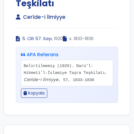
Teşkilatı
Cerîde-i İlmiyye
5. Cilt 57. Sayı
, 1920
s. 1833-1836
APA Referans
Belirtilmemiş (1920). Darü’l-
Hikmeti’l-İslamiye Taşra Teşkilatı.
Cerîde-i İlmiyye
, 57, 1833–1836
Kopyala