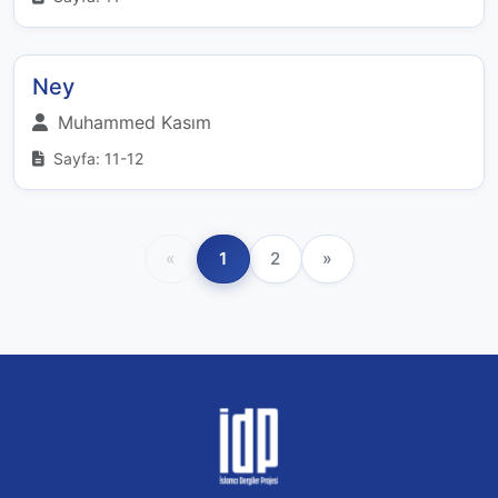
Ney
Muhammed Kasım
Sayfa: 11-12
«
1
2
»