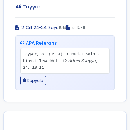
Ali Tayyar
2. Cilt 24-24. Sayı
, 1913
s. 10-11
APA Referans
Tayyar, A. (1913). Cümud-ı Kalp -
Cerîde-i Sûfiyye
Hiss-i Teveddüt.
,
24, 10–11
Kopyala