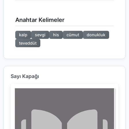
Anahtar Kelimeler
kalp
sevgi
his
cümut
donukluk
teveddüt
Sayı Kapağı