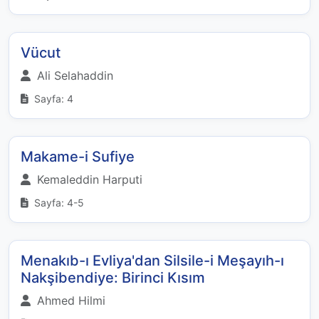
Vücut
Ali Selahaddin
Sayfa: 4
Makame-i Sufiye
Kemaleddin Harputi
Sayfa: 4-5
Menakıb-ı Evliya'dan Silsile-i Meşayıh-ı
Nakşibendiye: Birinci Kısım
Ahmed Hilmi