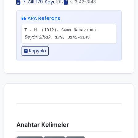
7. Cilt 179. Sayı
, 1912
s. 3142-3143
APA Referans
T., M. (1912). Cuma Namazında.
Beyânülhak
, 179, 3142–3143
Kopyala
Anahtar Kelimeler