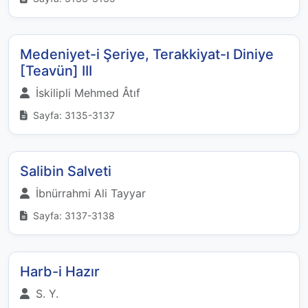
Medeniyet-i Şeriye, Terakkiyat-ı Diniye
[Teavün] III
İskilipli Mehmed Âtıf
Sayfa: 3135-3137
Salibin Salveti
İbnürrahmi Ali Tayyar
Sayfa: 3137-3138
Harb-i Hazır
S. Y.