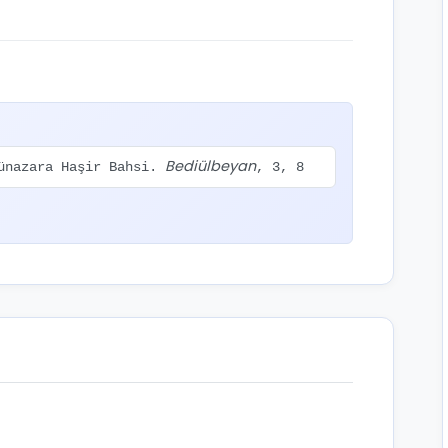
Bediülbeyan
Münazara Haşir Bahsi.
, 3, 8