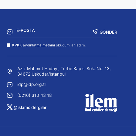
GÖNDER
KVKK aydınlatma metnini
okudum, anladım.
Aziz Mahmut Hüdayi, Türbe Kapısı Sok. No: 13,
34672 Üsküdar/İstanbul
idp@idp.org.tr
(0216) 310 43 18
@islamcidergiler