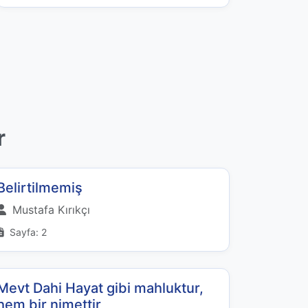
r
Belirtilmemiş
Mustafa Kırıkçı
Sayfa: 2
Mevt Dahi Hayat gibi mahluktur,
hem bir nimettir