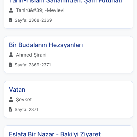
Tarih-i İslam Sahaifinden: Şam Fütühatı
Tahirü&#39;l-Mevlevi
Sayfa: 2368-2369
Bir Budalanın Hezsyanları
Ahmed Şirani
Sayfa: 2369-2371
Vatan
Şevket
Sayfa: 2371
Eslafa Bir Nazar - Baki'yi Ziyaret