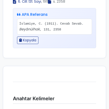
6. Cilt 131. Sayı
, 1911
s. 2358
APA Referans
İslamiye, C. (1911). Cevab Sevab.
Beyânülhak
, 131, 2358
Kopyala
Anahtar Kelimeler