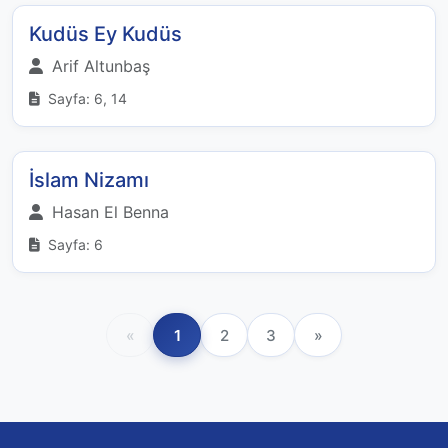
Kudüs Ey Kudüs
Arif Altunbaş
Sayfa: 6, 14
İslam Nizamı
Hasan El Benna
Sayfa: 6
«
1
2
3
»