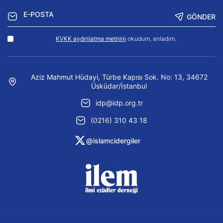
GÖNDER
KVKK aydınlatma metnini
okudum, anladım.
Aziz Mahmut Hüdayi, Türbe Kapısı Sok. No: 13, 34672
Üsküdar/İstanbul
idp@idp.org.tr
(0216) 310 43 18
@islamcidergiler