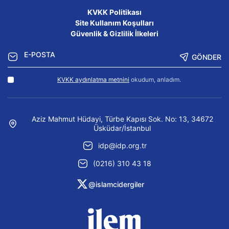
KVKK Politikası
Site Kullanım Koşulları
Güvenlik & Gizlilik İlkeleri
GÖNDER
KVKK aydınlatma metnini
okudum, anladım.
Aziz Mahmut Hüdayi, Türbe Kapısı Sok. No: 13, 34672
Üsküdar/İstanbul
idp@idp.org.tr
(0216) 310 43 18
@islamcidergiler