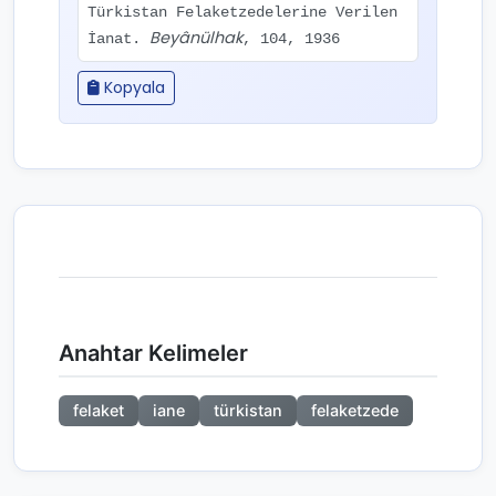
Türkistan Felaketzedelerine Verilen
Beyânülhak
İanat.
, 104, 1936
Kopyala
Anahtar Kelimeler
felaket
iane
türkistan
felaketzede