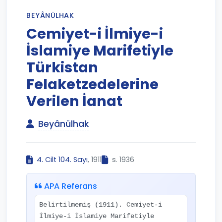
BEYÂNÜLHAK
Cemiyet-i İlmiye-i
İslamiye Marifetiyle
Türkistan
Felaketzedelerine
Verilen İanat
Beyânülhak
4. Cilt 104. Sayı
, 1911
s. 1936
APA Referans
Belirtilmemiş (1911). Cemiyet-i
İlmiye-i İslamiye Marifetiyle