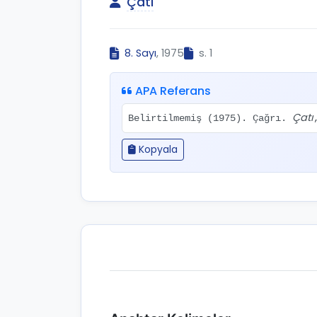
Çatı
8. Sayı
, 1975
s. 1
APA Referans
Çatı
Belirtilmemiş (1975). Çağrı.
Kopyala