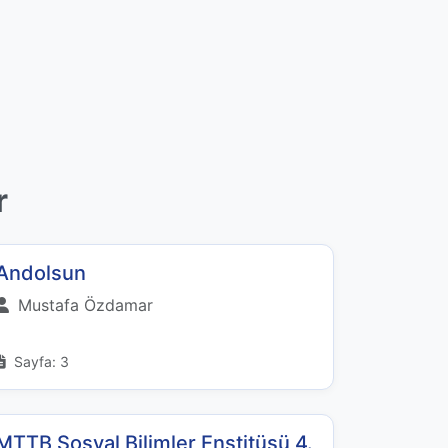
r
Andolsun
Mustafa Özdamar
Sayfa: 3
MTTB Sosyal Bilimler Enstitüsü 4.