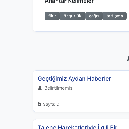
Anahtar Kelimeler
fikir
özgürlük
çağrı
tartışma
Geçtiğimiz Aydan Haberler
Belirtilmemiş
Sayfa: 2
Talebe Hareketleriyle İlgili Bir