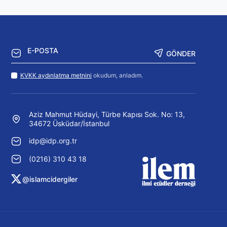
GÖNDER
KVKK aydınlatma metnini
okudum, anladım.
Aziz Mahmut Hüdayi, Türbe Kapısı Sok. No: 13,
34672 Üsküdar/İstanbul
idp@idp.org.tr
(0216) 310 43 18
@islamcidergiler