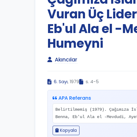
Vuran Üç Lider
Eb'ul Ala el -
Humeyni
Akıncılar
6. Sayı
, 1979
s. 4-5
APA Referans
Belirtilmemiş (1979). Çağımıza İs
Benna, Eb'ul Ala el -Mevdudi, Ay
Kopyala