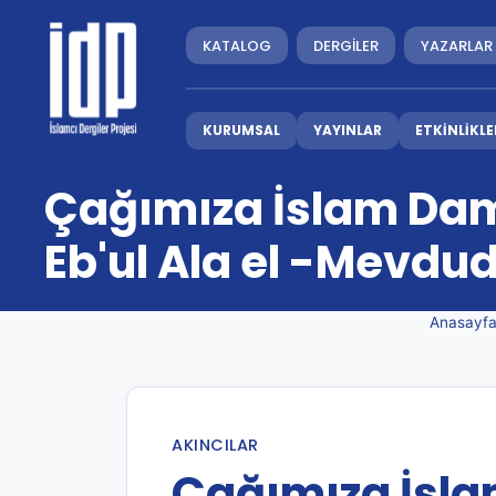
KATALOG
DERGİLER
YAZARLAR
KURUMSAL
YAYINLAR
ETKİNLİKLE
Çağımıza İslam Damg
Eb'ul Ala el -Mevdu
Anasayf
AKINCILAR
Çağımıza İsl