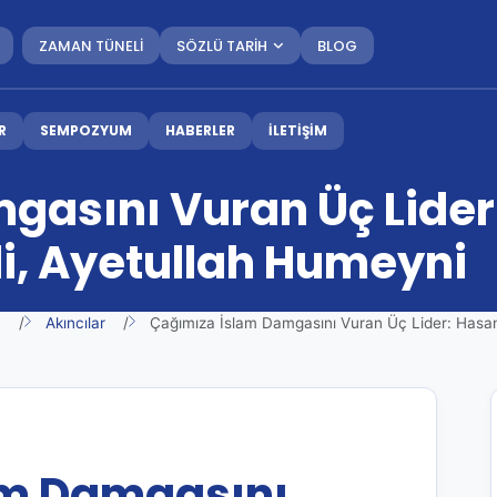
ZAMAN TÜNELİ
SÖZLÜ TARİH
BLOG
R
SEMPOZYUM
HABERLER
İLETİŞİM
asını Vuran Üç Lider:
di, Ayetullah Humeyni
a
Akıncılar
Çağımıza İslam Damgasını Vuran Üç Lider: Hasan
am Damgasını