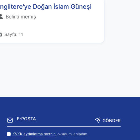
İngiltere'ye Doğan İslam Güneşi
Belirtilmemiş
Sayfa: 11
GÖNDER
KVKK aydınlatma metnini
okudum, anladım.