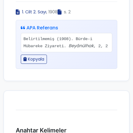
1. Cilt 2. Sayı
, 1908
s. 2
APA Referans
Belirtilmemiş (1908). Bürde-i
Beyânülhak
Mübareke Ziyareti.
, 2, 2
Kopyala
Anahtar Kelimeler