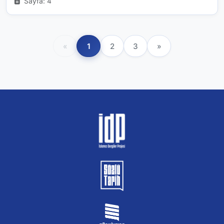
Sayfa: 4
«
1
2
3
»