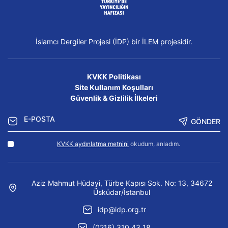
İslamcı Dergiler Projesi (İDP) bir İLEM projesidir.
KVKK Politikası
Site Kullanım Koşulları
Güvenlik & Gizlilik İlkeleri
GÖNDER
KVKK aydınlatma metnini
okudum, anladım.
Aziz Mahmut Hüdayi, Türbe Kapısı Sok. No: 13, 34672
Üsküdar/İstanbul
idp@idp.org.tr
(0216) 310 43 18