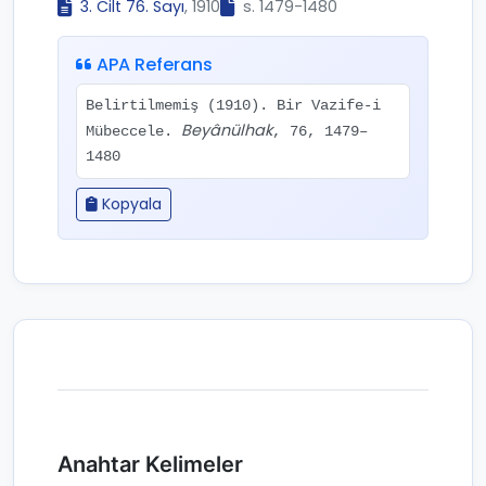
3. Cilt 76. Sayı
, 1910
s. 1479-1480
APA Referans
Belirtilmemiş (1910). Bir Vazife-i
Beyânülhak
Mübeccele.
, 76, 1479–
1480
Kopyala
Anahtar Kelimeler