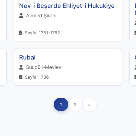
Nev-i Beşerde Ehliyet-i Hukukiye
Ahmed Şirani
Sayfa: 1781-1782
Rubai
Suudü'l-Mevlevi
Sayfa: 1786
«
1
2
»