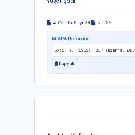
Yaşar Şadi
4. Cilt 95. Sayı
, 1911
s. 1786
APA Referans
Bey
Şadi, Y. (1911). Bir Tazarru.
Kopyala