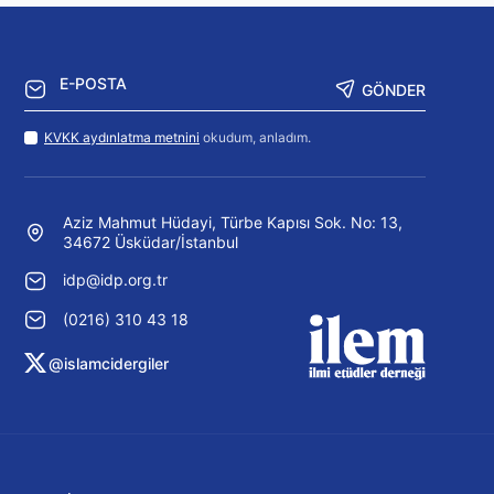
GÖNDER
KVKK aydınlatma metnini
okudum, anladım.
Aziz Mahmut Hüdayi, Türbe Kapısı Sok. No: 13,
34672 Üsküdar/İstanbul
idp@idp.org.tr
(0216) 310 43 18
@islamcidergiler