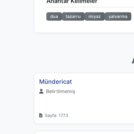
Anahtar Kelimeler
dua
tazarru
miyaz
yalvarma
Mündericat
Belirtilmemiş
Sayfa: 1773