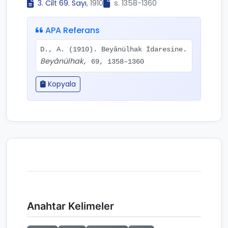
3. Cilt 69. Sayı
, 1910
s. 1358-1360
APA Referans
D., A. (1910). Beyânülhak İdaresine.
Beyânülhak
, 69, 1358–1360
Kopyala
Anahtar Kelimeler