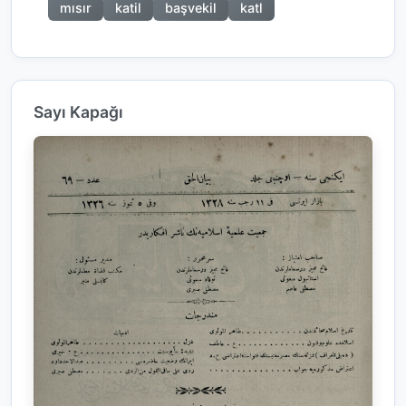
mısır
katil
başvekil
katl
Sayı Kapağı