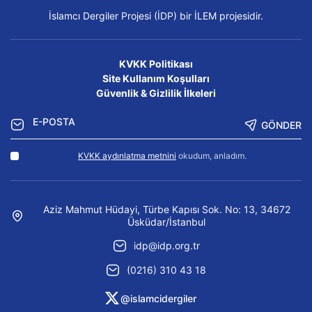
İslamcı Dergiler Projesi (İDP) bir İLEM projesidir.
KVKK Politikası
Site Kullanım Koşulları
Güvenlik & Gizlilik İlkeleri
GÖNDER
KVKK aydınlatma metnini
okudum, anladım.
Aziz Mahmut Hüdayi, Türbe Kapısı Sok. No: 13, 34672
Üsküdar/İstanbul
idp@idp.org.tr
(0216) 310 43 18
@islamcidergiler