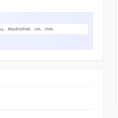
Beyânülhak
miş.
, 140, 2506