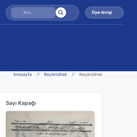
Üye Girişi
Anasayfa
Beyânülhak
Beyânülhak
Sayı Kapağı