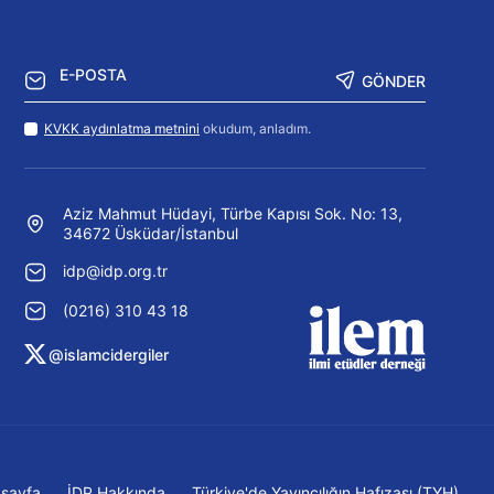
GÖNDER
KVKK aydınlatma metnini
okudum, anladım.
Aziz Mahmut Hüdayi, Türbe Kapısı Sok. No: 13,
34672 Üsküdar/İstanbul
idp@idp.org.tr
(0216) 310 43 18
@islamcidergiler
sayfa
İDP Hakkında
Türkiye'de Yayıncılığın Hafızası (TYH)