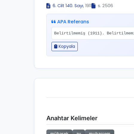
6. Cilt 140. Sayı
, 1911
s. 2506
APA Referans
Belirtilmemiş (1911). Belirtilme
Kopyala
Anahtar Kelimeler
mübarek
ay
muharrem