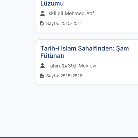
Lüzumu
İskilipli Mehmed Âtıf
Sayfa: 2510-2511
Tarih-i İslam Sahaifinden: Şam
Fütühatı
Tahirü&#39;l-Mevlevi
Sayfa: 2515-2516