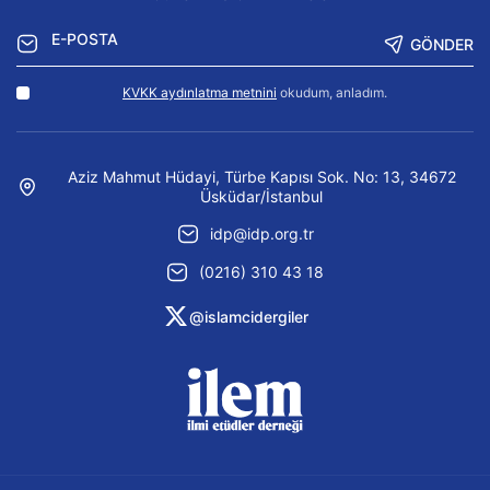
GÖNDER
KVKK aydınlatma metnini
okudum, anladım.
Aziz Mahmut Hüdayi, Türbe Kapısı Sok. No: 13, 34672
Üsküdar/İstanbul
idp@idp.org.tr
(0216) 310 43 18
@islamcidergiler