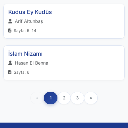
Kudüs Ey Kudüs
Arif Altunbaş
Sayfa: 6, 14
İslam Nizamı
Hasan El Benna
Sayfa: 6
«
1
2
3
»