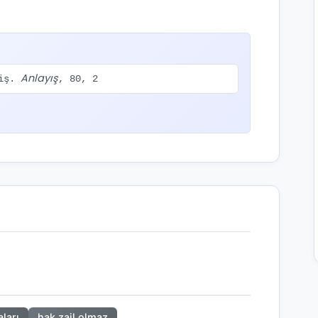
Anlayış
miş.
, 80, 2
aları
hak zail olmaz