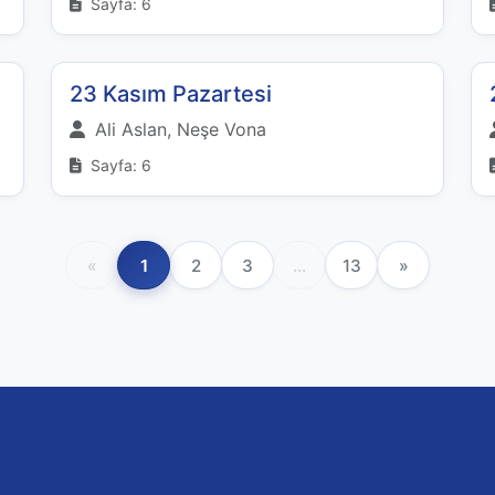
Sayfa: 6
23 Kasım Pazartesi
Ali Aslan, Neşe Vona
Sayfa: 6
«
1
2
3
...
13
»