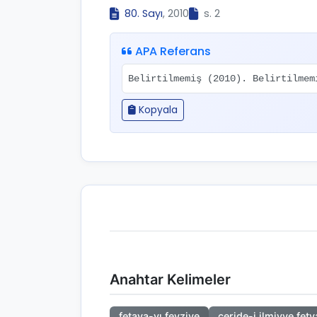
80. Sayı
, 2010
s. 2
APA Referans
Belirtilmemiş (2010). Belirtilme
Kopyala
Anahtar Kelimeler
fetava-yı feyziye
ceride-i ilmiyye fetv