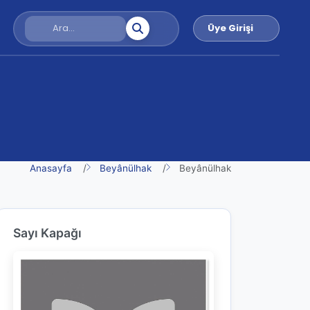
Üye Girişi
Anasayfa
Beyânülhak
Beyânülhak
Sayı Kapağı