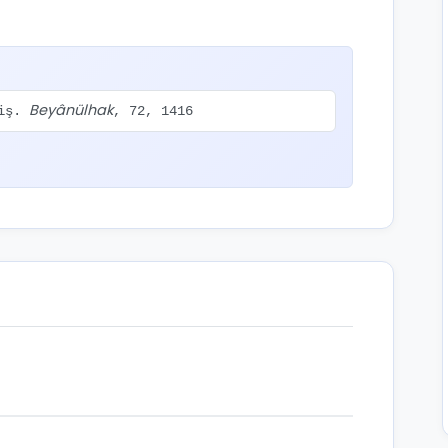
Beyânülhak
miş.
, 72, 1416