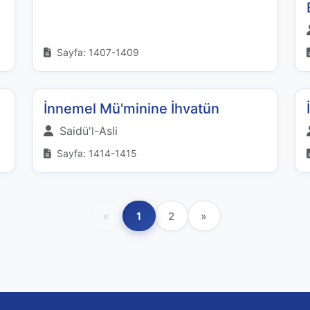
Sayfa: 1407-1409
İnnemel Mü'minine İhvatün
Saidü'l-Asli
Sayfa: 1414-1415
«
1
2
»