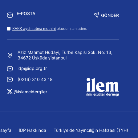
GÖNDER
KVKK aydınlatma metnini
okudum, anladım.
Aziz Mahmut Hüdayi, Türbe Kapısı Sok. No: 13,
34672 Üsküdar/İstanbul
idp@idp.org.tr
(0216) 310 43 18
@islamcidergiler
sayfa
İDP Hakkında
Türkiye'de Yayıncılığın Hafızası (TYH)