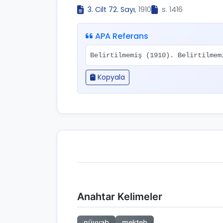
3. Cilt 72. Sayı
, 1910
s. 1416
APA Referans
Belirtilmemiş (1910). Belirtilme
Kopyala
Anahtar Kelimeler
nüvvab
mekteb