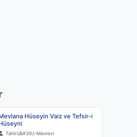
r
Mevlana Hüseyin Vaiz ve Tefsir-i
Hüseyni
Tahirü&#39;l-Mevlevi