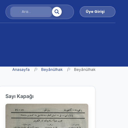
Üye Girişi
Anasayfa
Beyânülhak
Beyânülhak
Sayı Kapağı