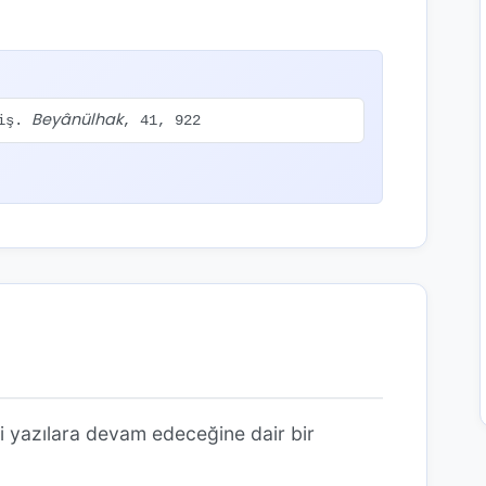
Beyânülhak
miş.
, 41, 922
i yazılara devam edeceğine dair bir