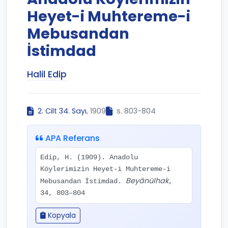
Heyet-i Muhtereme-i
Mebusandan
İstimdad
Halil Edip
2. Cilt 34. Sayı
, 1909
s. 803-804
APA Referans
Edip, H. (1909). Anadolu
Köylerimizin Heyet-i Muhtereme-i
Beyânülhak
Mebusandan İstimdad.
,
34, 803–804
Kopyala