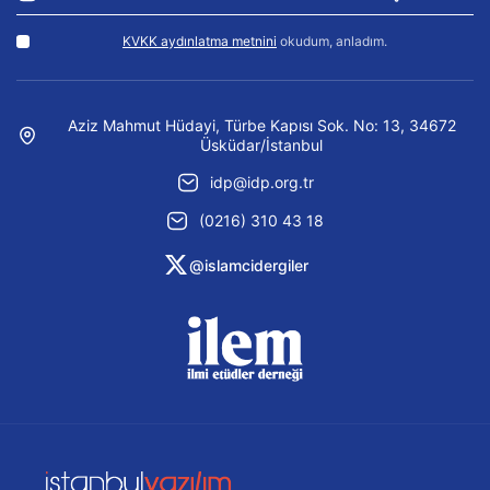
KVKK aydınlatma metnini
okudum, anladım.
Aziz Mahmut Hüdayi, Türbe Kapısı Sok. No: 13, 34672
Üsküdar/İstanbul
idp@idp.org.tr
(0216) 310 43 18
@islamcidergiler