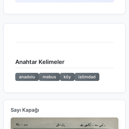
Anahtar Kelimeler
anadolu
mebus
köy
istimdad
Sayı Kapağı