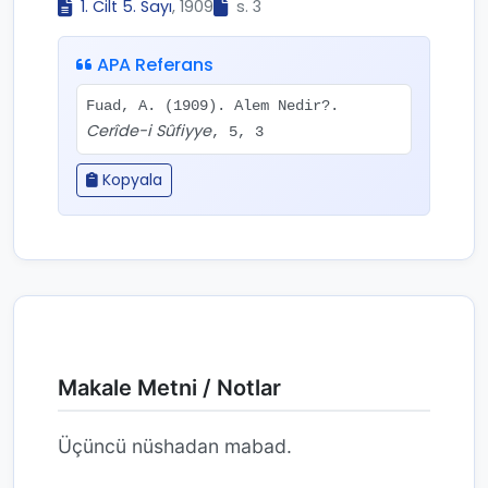
1. Cilt 5. Sayı
, 1909
s. 3
APA Referans
Fuad, A. (1909). Alem Nedir?.
Cerîde-i Sûfiyye
, 5, 3
Kopyala
Makale Metni / Notlar
Üçüncü nüshadan mabad.