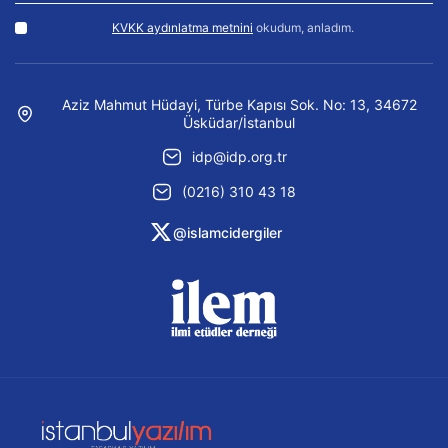
KVKK aydınlatma metnini
okudum, anladım.
Aziz Mahmut Hüdayi, Türbe Kapısı Sok. No: 13, 34672
Üsküdar/İstanbul
idp@idp.org.tr
(0216) 310 43 18
@islamcidergiler