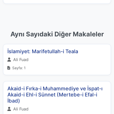
Aynı Sayıdaki Diğer Makaleler
İslamiyet: Marifetullah-i Teala
Ali Fuad
Sayfa: 1
Akaid-i Fırka-i Muhammediye ve İspat-ı
Akaid-i Ehl-i Sünnet (Mertebe-i Efal-i
İbad)
Ali Fuad