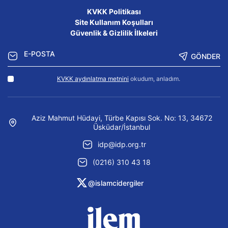
KVKK Politikası
Site Kullanım Koşulları
Güvenlik & Gizlilik İlkeleri
GÖNDER
KVKK aydınlatma metnini
okudum, anladım.
Aziz Mahmut Hüdayi, Türbe Kapısı Sok. No: 13, 34672
Üsküdar/İstanbul
idp@idp.org.tr
(0216) 310 43 18
@islamcidergiler