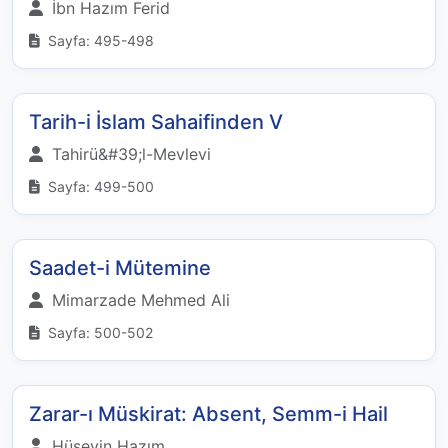
İbn Hazım Ferid
Sayfa: 495-498
Tarih-i İslam Sahaifinden V
Tahirü&#39;l-Mevlevi
Sayfa: 499-500
Saadet-i Mütemine
Mimarzade Mehmed Ali
Sayfa: 500-502
Zarar-ı Müskirat: Absent, Semm-i Hail
Hüseyin Hazım