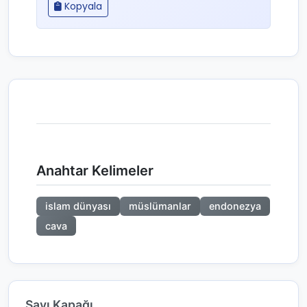
Kopyala
Anahtar Kelimeler
islam dünyası
müslümanlar
endonezya
cava
Sayı Kapağı