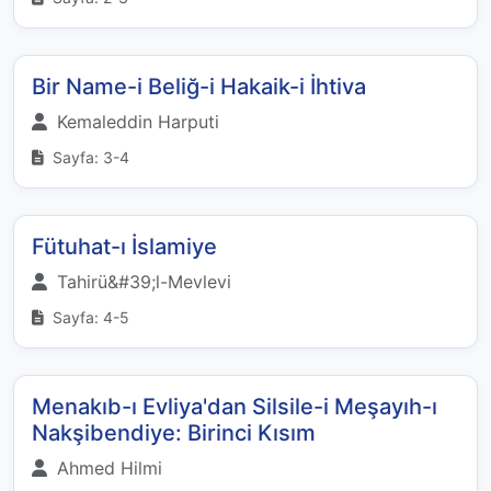
Bir Name-i Beliğ-i Hakaik-i İhtiva
Kemaleddin Harputi
Sayfa: 3-4
Fütuhat-ı İslamiye
Tahirü&#39;l-Mevlevi
Sayfa: 4-5
Menakıb-ı Evliya'dan Silsile-i Meşayıh-ı
Nakşibendiye: Birinci Kısım
Ahmed Hilmi