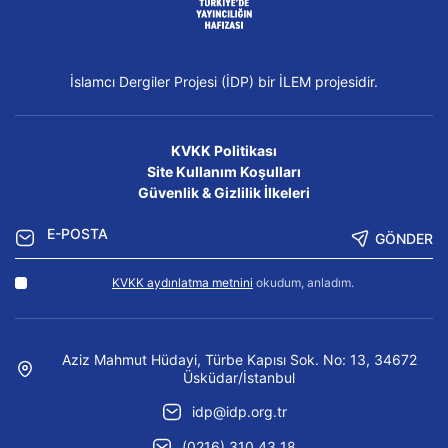
İslamcı Dergiler Projesi (İDP) bir İLEM projesidir.
KVKK Politikası
Site Kullanım Koşulları
Güvenlik & Gizlilik İlkeleri
GÖNDER
KVKK aydınlatma metnini
okudum, anladım.
Aziz Mahmut Hüdayi, Türbe Kapısı Sok. No: 13, 34672
Üsküdar/İstanbul
idp@idp.org.tr
(0216) 310 43 18