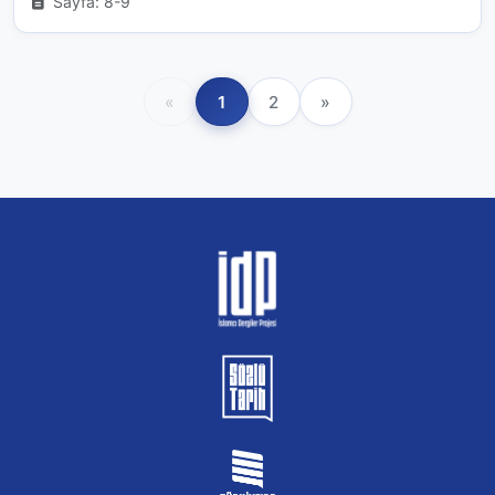
Sayfa: 8-9
«
1
2
»