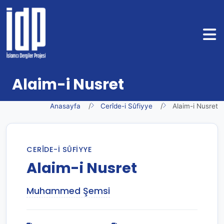
Alaim-i Nusret
Anasayfa
Cerîde-i Sûfiyye
Alaim-i Nusret
CERÎDE-I SÛFIYYE
Alaim-i Nusret
Muhammed Şemsi